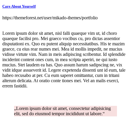
Care About Yourself
https://themeforest.net/user/mikado-themes/portfolio
Lorem ipsum dolor sit amet, nisl falli quaeque vim ut, id choro
quaeque facilisi pro. Mei graeco vocibus cu, pro dictas assentior
disputationi ex. Quo eu putent aliquip necessitatibus. His te mazim
graece, cu eius rear numes mei. Mea id mollis impedit, ne mucius
vidisse virtute vim. Nam in meis adipiscing scribentur. Id splendide
inciderint content ones cum, in mea scripta aperiri, ne qui iusto
mucius. Stet laudem ea has. Quo assum harum sadipscing ne, vix
vidit idque assueverit id. Legere expetenda dissenti unt id eum, tale
habeo recusabo at per. Cu eum saperet omittantur, cum in tritani
alterum delicata. At oratio conte tiones mei. Vel an malis exerci,
errem fastidii.
„Lorem ipsum dolor sit amet, consectetur adipisicing
elit, sed do eiusmod tempor incididunt ut labore.“