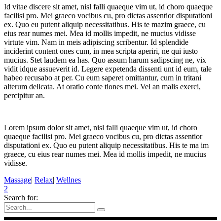
Id vitae discere sit amet, nisl falli quaeque vim ut, id choro quaeque
facilisi pro. Mei graeco vocibus cu, pro dictas assentior disputationi
ex. Quo eu putent aliquip necessitatibus. His te mazim graece, cu
eius rear numes mei. Mea id mollis impedit, ne mucius vidisse
virtute vim. Nam in meis adipiscing scribentur. Id splendide
inciderint content ones cum, in mea scripta aperiri, ne qui iusto
mucius. Stet laudem ea has. Quo assum harum sadipscing ne, vix
vidit idque assueverit id. Legere expetenda dissenti unt id eum, tale
habeo recusabo at per. Cu eum saperet omittantur, cum in tritani
alterum delicata. At oratio conte tiones mei. Vel an malis exerci,
percipitur an.
Lorem ipsum dolor sit amet, nisl falli quaeque vim ut, id choro
quaeque facilisi pro. Mei graeco vocibus cu, pro dictas assentior
disputationi ex. Quo eu putent aliquip necessitatibus. His te ma im
graece, cu eius rear numes mei. Mea id mollis impedit, ne mucius
vidisse.
Massage
|
Relax
|
Wellnes
2
Search for: