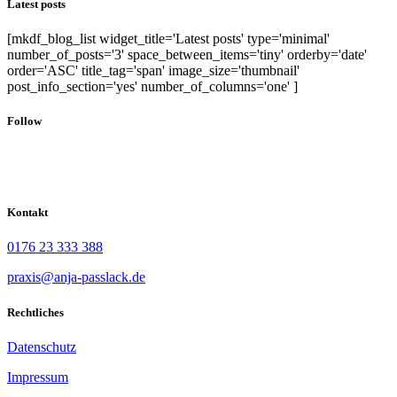
Latest posts
[mkdf_blog_list widget_title='Latest posts' type='minimal'
number_of_posts='3' space_between_items='tiny' orderby='date'
order='ASC' title_tag='span' image_size='thumbnail'
post_info_section='yes' number_of_columns='one' ]
Follow
Kontakt
0176 23 333 388
praxis@anja-passlack.de
Rechtliches
Datenschutz
Impressum