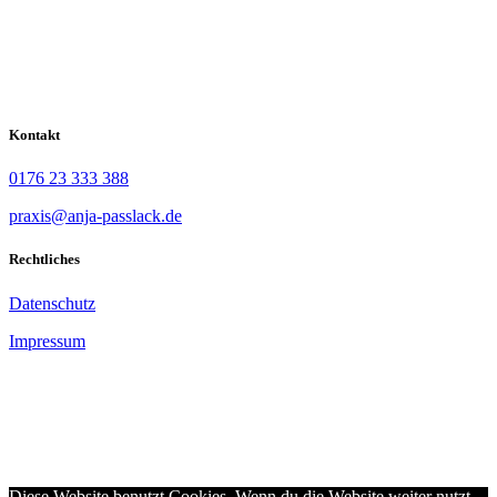
Kontakt
0176 23 333 388
praxis@anja-passlack.de
Rechtliches
Datenschutz
Impressum
Als Heilpraktikerin in Rahlstedt bin ich Ihre Ansprechpartnerin bei
Problemen in den Wechseljahren, Störungen im Stoffwechsel- und
Hormonsystem, Nebennierenschwäche, Burn-Out und Stress.
Zudem biete ich Ernährungscoaching und Unterstützung bei der
Gewichtsabnahme.
Diese Website benutzt Cookies. Wenn du die Website weiter nutzt,