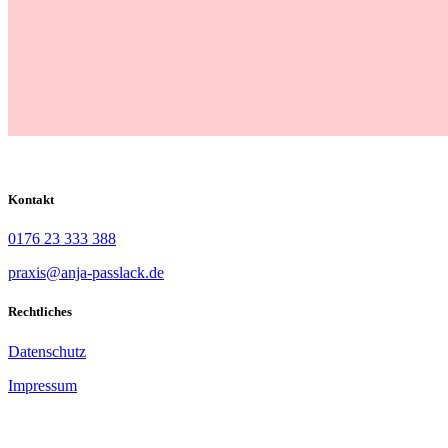
Kontakt
0176 23 333 388
praxis@anja-passlack.de
Rechtliches
Datenschutz
Impressum
Als Heilpraktikerin in Rahlstedt bin ich Ihre Ansprechpartnerin be
ich Ernährungscoaching und Unterstützung bei der Gewichtsabnahme