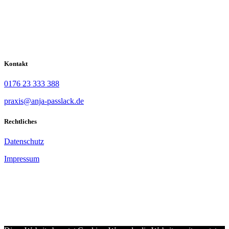
Kontakt
0176 23 333 388
praxis@anja-passlack.de
Rechtliches
Datenschutz
Impressum
Als Heilpraktikerin in Rahlstedt bin ich Ihre Ansprechpartnerin bei
Problemen in den Wechseljahren, Störungen im Stoffwechsel- und
Hormonsystem, Nebennierenschwäche, Burn-Out und Stress.
Zudem biete ich Ernährungscoaching und Unterstützung bei der
Gewichtsabnahme.