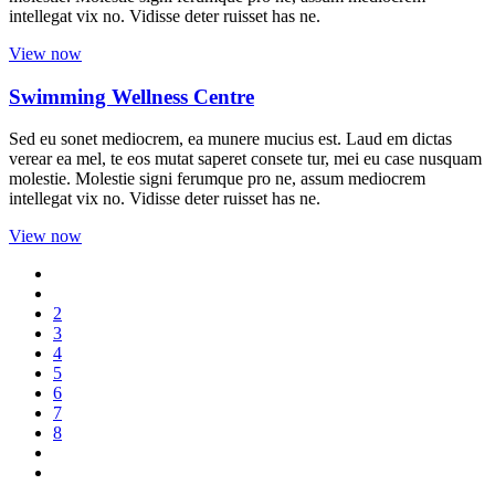
intellegat vix no. Vidisse deter ruisset has ne.
View now
Swimming Wellness Centre
Sed eu sonet mediocrem, ea munere mucius est. Laud em dictas
verear ea mel, te eos mutat saperet consete tur, mei eu case nusquam
molestie. Molestie signi ferumque pro ne, assum mediocrem
intellegat vix no. Vidisse deter ruisset has ne.
View now
2
3
4
5
6
7
8